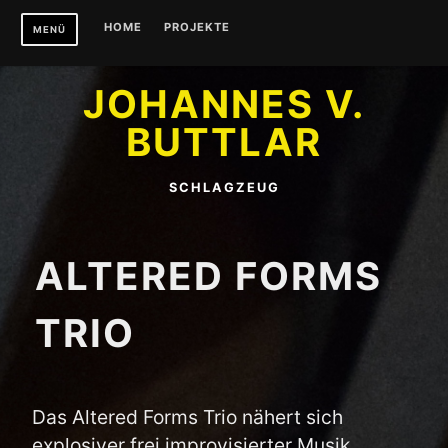
Zum
HOME
PROJEKTE
MENÜ
Inhalt
springen
JOHANNES V.
BUTTLAR
SCHLAGZEUG
ALTERED FORMS
TRIO
Das Altered Forms Trio nähert sich
explosiver frei improvisierter Musik